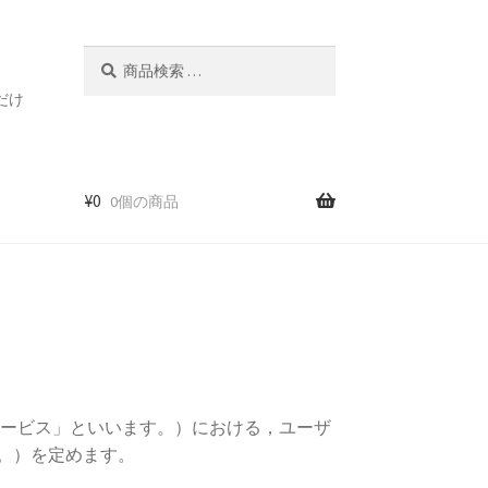
検
検
索
索
だけ
対
象:
¥
0
0個の商品
サービス」といいます。）における，ユーザ
。）を定めます。