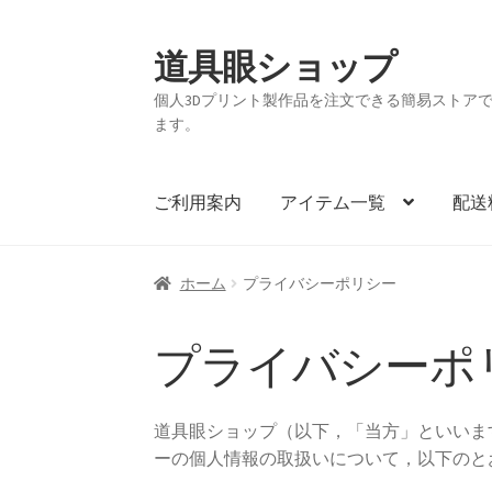
道具眼ショップ
ナ
コ
ビ
ン
個人3Dプリント製作品を注文できる簡易ストアです。
ゲ
テ
ます。
ー
ン
シ
ツ
ョ
へ
ご利用案内
アイテム一覧
配送
ン
ス
へ
キ
ス
ッ
ホーム
プライバシーポリシー
キ
プ
ッ
プライバシーポ
プ
道具眼ショップ（以下，「当方」といいま
ーの個人情報の取扱いについて，以下のと