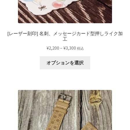
[レーザー刻印] 名刺、メッセージカード型押しライク加
工
価
¥
2,200
–
¥
3,300
税込
格
こ
帯:
オプションを選択
の
¥2,200
商
–
品
¥3,300
に
は
複
数
の
バ