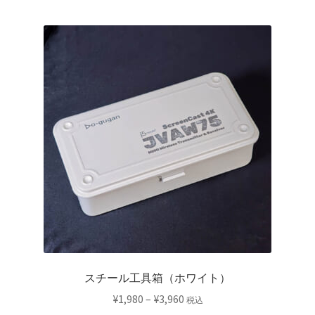
品
に
は
複
数
の
バ
リ
エ
ー
シ
ョ
ン
が
あ
り
スチール工具箱（ホワイト）
ま
価
¥
1,980
–
¥
3,960
税込
す。