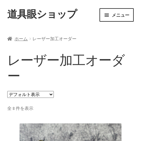
道具眼ショップ
ナ
コ
メニュー
ビ
ン
ゲ
テ
ご利用案内
ー
ン
ホーム
レーザー加工オーダー
シ
ツ
サ
アイテム一覧
ョ
へ
ブ
レーザー加工オーダ
ン
ス
メ
カテゴリー別一覧
へ
キ
ニ
ー
ス
ッ
ュ
3Dプリント品
キ
プ
ー
ッ
を
レーザー加工オーダー
プ
展
開
全 8 件を表示
カスタム、新規設計依頼について
配送料について