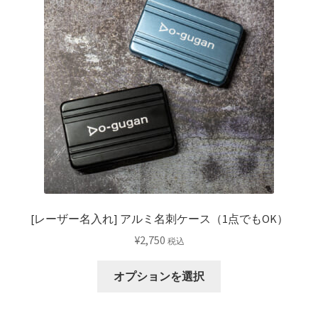
品
ペ
ー
ジ
か
ら
選
択
で
き
ま
す
[レーザー名入れ] アルミ名刺ケース（1点でもOK）
¥
2,750
税込
こ
オプションを選択
の
商