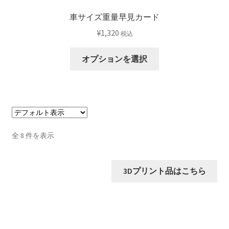
す
り
車サイズ重量早見カード
ま
¥
1,320
税込
す。
オ
オプションを選択
プ
シ
ョ
ン
は
商
全 8 件を表示
品
ペ
ー
3Dプリント品はこちら
ジ
か
ら
選
択