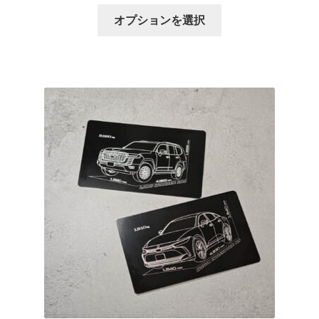
格
オ
こ
帯:
オプションを選択
プ
の
¥1,980
シ
商
–
ョ
品
¥3,960
ン
に
は
は
商
複
品
数
ペ
の
ー
バ
ジ
リ
か
エ
ら
ー
選
シ
択
ョ
で
ン
き
が
ま
あ