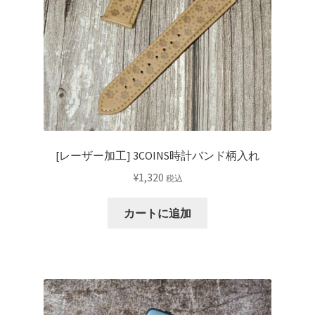
リ
エ
ー
シ
ョ
ン
が
あ
り
[レーザー加工] 3COINS時計バンド柄入れ
ま
¥
1,320
税込
す。
オ
カートに追加
プ
シ
ョ
ン
は
商