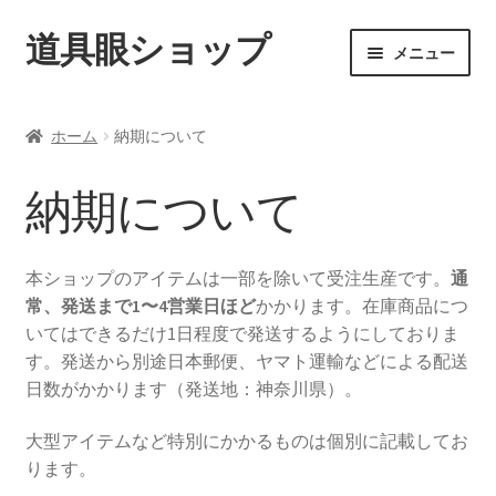
道具眼ショップ
ナ
コ
メニュー
ビ
ン
ゲ
テ
ご利用案内
ー
ン
ホーム
納期について
シ
ツ
サ
アイテム一覧
ョ
へ
ブ
納期について
ン
ス
メ
配送料について
へ
キ
ニ
ス
ッ
ュ
本ショップのアイテムは一部を除いて受注生産です。
通
納期について
キ
プ
ー
常、発送まで1〜4営業日ほど
かかります。在庫商品につ
ッ
を
いてはできるだけ1日程度で発送するようにしておりま
カート
プ
展
す。発送から別途日本郵便、ヤマト運輸などによる配送
開
日数がかかります（発送地：神奈川県）。
大型アイテムなど特別にかかるものは個別に記載してお
ります。