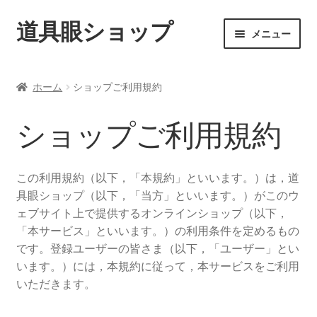
道具眼ショップ
ナ
コ
メニュー
ビ
ン
ゲ
テ
ご利用案内
ー
ン
ホーム
ショップご利用規約
シ
ツ
サ
アイテム一覧
ョ
へ
ブ
ショップご利用規約
ン
ス
メ
配送料について
へ
キ
ニ
ス
ッ
ュ
この利用規約（以下，「本規約」といいます。）は，道
納期について
キ
プ
ー
具眼ショップ（以下，「当方」といいます。）がこのウ
ッ
を
ェブサイト上で提供するオンラインショップ（以下，
カート
プ
展
「本サービス」といいます。）の利用条件を定めるもの
開
です。登録ユーザーの皆さま（以下，「ユーザー」とい
います。）には，本規約に従って，本サービスをご利用
いただきます。