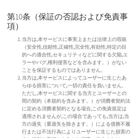
第10条（保証の否認および免責事
項）
当方は,本サービスに事実上または法律上の瑕疵
（安全性,信頼性,正確性,完全性,有効性,特定の目
的への適合性,セキュリティなどに関する欠陥,エ
ラーやバグ,権利侵害などを含みます。）がない
ことを保証するものではありません。
当方は,本サービスによってユーザーに生じたあ
らゆる損害について,一切の責任を負いません。
ただし,本サービスに関する当方とユーザーとの
間の契約（本規約を含みます。）が消費者契約法
に定める消費者契約となる場合,この免責規定は
適用されませんが,この場合であっても,当方は,当
方の過失（重過失を除きます。）による債務不履
行または不法行為によりユーザーに生じた損害の