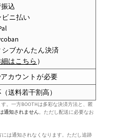
行振込
ンビニ払い
Pal
ivcoban
クシブかんたん決済
詳細はこちら
）
xivアカウントが必要
応（送料若干割高）
きます。一方BOOTHは多彩な決済方法と、匿
は通知されません
。ただし配送に必要なお
方には通知されなくなります。ただし追跡