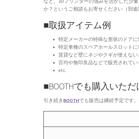
など、3Dプリンターの強みを活かした少
り
か？というご相談もお寄せください（別途
ま
す。
■取扱アイテム例
オ
プ
シ
特定メーカーの特殊な形状のドアにS
ョ
特定車種のスペアホールスロットに
ン
賃貸など壁にネジやクギが使えない
は
百均や無印良品などで販売されてい
商
etc.
品
ペ
■BOOTHでも購入いた
ー
ジ
か
引き続き
BOOTH
でも販売は継続予定です。
ら
選
択
で
き