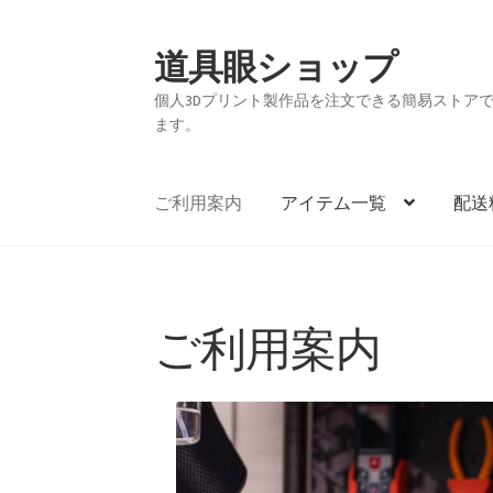
道具眼ショップ
ナ
コ
ビ
ン
個人3Dプリント製作品を注文できる簡易ストアです。
ゲ
テ
ます。
ー
ン
シ
ツ
ョ
へ
ご利用案内
アイテム一覧
配送
ン
ス
へ
キ
ス
ッ
キ
プ
ご利用案内
ッ
プ