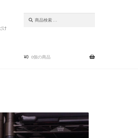
検
検
索
索
だけ
対
象:
¥
0
0個の商品