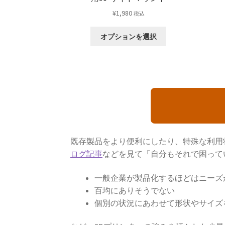
¥
1,980
税込
こ
オプションを選択
の
商
品
に
は
複
数
の
バ
既存製品をより便利にしたり、特殊な利用
リ
エ
ログ記事
などを見て「自分もそれで困って
ー
シ
一般企業が製品化するほどはニーズ
ョ
百均にありそうでない
ン
個別の状況にあわせて形状やサイズ
が
あ