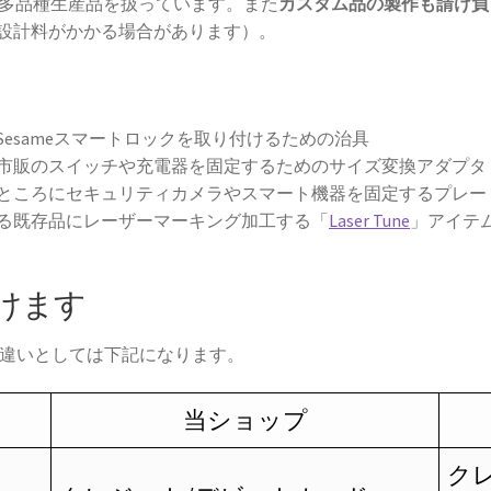
量多品種生産品を扱っています。また
カスタム品の製作も請け負
設計料がかかる場合があります）。
esameスマートロックを取り付けるための治具
市販のスイッチや充電器を固定するためのサイズ変換アダプタ
ところにセキュリティカメラやスマート機器を固定するプレー
る既存品にレーザーマーキング加工する「
Laser Tune
」アイテ
だけます
違いとしては下記になります。
当ショップ
ク