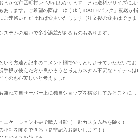
おまかな市区町村レベルはわかります。また送料がサイズによ
もあります。ご希望の際は「ゆうゆうBOOTHパック」配送が
にご連絡いただければ変更いたします（注文後の変更はできま
システムの違いで多少誤差があるものもあります。
という方達と記事のコメント欄でやりとりさせていただいてお
済手段が使えた方が良かろうと考えカスタム不要なアイテムはB
いただくのも心苦しいと考えました。
も兼ねて自サーバー上に独自ショップを構築してみることにし
ュニケーション不要で購入可能（一部カスタム品を除く）
の評判を閲覧できる（是非記入お願いします！）
などのミスを防げる