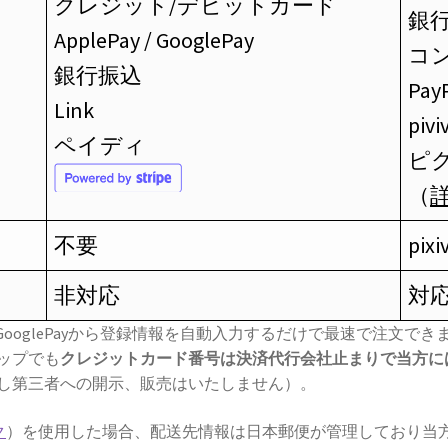
クレジット/デビットカード
銀
ApplePay / GooglePay
コ
銀行振込
Pay
Link
piv
ペイディ
ピ
（
不要
pi
非対応
対
/GooglePayから登録情報を自動入力するだけで最速で注文で
ップでも
クレジットカード番号は決済代行会社止まりで当方に
し第三者への開示、販売はいたしません）。
ク
）を使用した場合、配送先情報は日本郵便が管理しており当