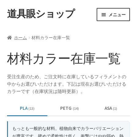
道具眼ショップ
ナ
コ
メニュー
ビ
ン
ゲ
テ
ご利用案内
ー
ン
ホーム
材料カラー在庫一覧
シ
ツ
サ
アイテム一覧
ョ
へ
ブ
材料カラー在庫一覧
ン
ス
メ
配送料について
へ
キ
ニ
ス
ッ
ュ
受注生産のため、ご注文時に在庫しているフィラメントの
納期について
キ
プ
ー
中からお選びいただけます。下記は現在お選びいただける
ッ
を
カラーです（在庫状況は随時更新）。
カート
プ
展
開
PLA
PETG
ASA
(13)
(14)
(1)
もっとも一般的な材料。植物由来でカラーバリエーション
が豊富です。硬めで柔軟性は低く、衝撃にはやや弱め。熱