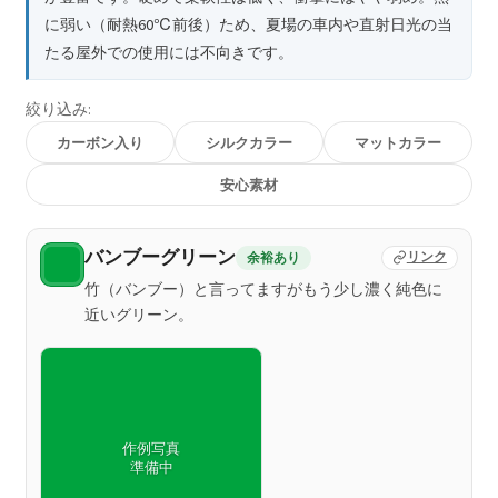
に弱い（耐熱60℃前後）ため、夏場の車内や直射日光の当
たる屋外での使用には不向きです。
絞り込み:
カーボン入り
シルクカラー
マットカラー
安心素材
バンブーグリーン
余裕あり
リンク
竹（バンブー）と言ってますがもう少し濃く純色に
近いグリーン。
作例写真
準備中