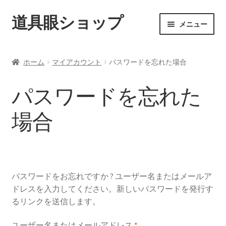
道具眼ショップ
ナ
コ
メニュー
ビ
ン
ゲ
テ
ご利用案内
ー
ン
ホーム
マイアカウント
パスワードを忘れた場合
シ
ツ
サ
アイテム一覧
ョ
へ
ブ
パスワードを忘れた
ン
ス
メ
配送料について
へ
キ
ニ
場合
ス
ッ
ュ
納期について
キ
プ
ー
ッ
を
カート
プ
展
開
パスワードをお忘れですか ? ユーザー名またはメールア
ドレスを入力してください。新しいパスワードを発行す
るリンクを送信します。
必
ユーザー名またはメールアドレス
*