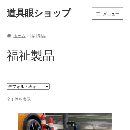
道具眼ショップ
ナ
コ
メニュー
ビ
ン
ゲ
テ
ご利用案内
ー
ン
ホーム
福祉製品
シ
ツ
サ
アイテム一覧
ョ
へ
ブ
福祉製品
ン
ス
メ
配送料について
へ
キ
ニ
ス
ッ
ュ
納期について
キ
プ
ー
ッ
を
カート
プ
展
開
全 1 件を表示