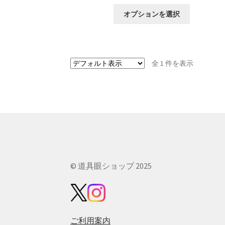
こ
オプションを選択
の
商
品
に
全 1 件を表示
は
複
数
の
バ
リ
エ
ー
シ
ョ
© 道具眼ショップ 2025
ン
が
あ
り
ま
ご利用案内