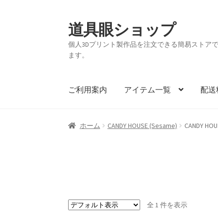
道具眼ショップ
ナ
コ
ビ
ン
個人3Dプリント製作品を注文できる簡易ストアです。
ゲ
テ
ます。
ー
ン
シ
ツ
ョ
へ
ご利用案内
アイテム一覧
配送
ン
ス
へ
キ
ス
ッ
ホーム
CANDY HOUSE (Sesame)
CANDY HOU
キ
プ
ッ
プ
全 1 件を表示