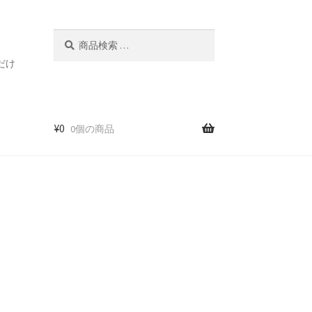
検
検
索
索
だけ
対
象:
¥
0
0個の商品