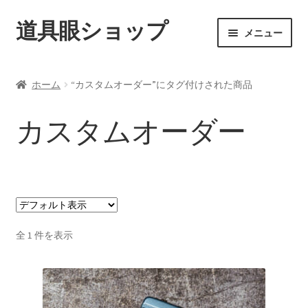
道具眼ショップ
ナ
コ
メニュー
ビ
ン
ゲ
テ
ご利用案内
ー
ン
ホーム
“カスタムオーダー”にタグ付けされた商品
シ
ツ
サ
アイテム一覧
ョ
へ
ブ
カスタムオーダー
ン
ス
メ
配送料について
へ
キ
ニ
ス
ッ
ュ
納期について
キ
プ
ー
ッ
を
カート
プ
展
開
全 1 件を表示