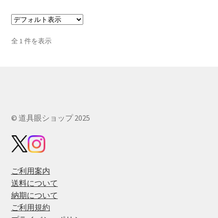
に
は
複
全 1 件を表示
数
の
バ
リ
エ
ー
© 道具眼ショップ 2025
シ
ョ
ン
が
あ
ご利用案内
り
送料について
ま
納期について
す。
ご利用規約