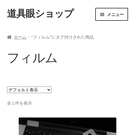
道具眼ショップ
ナ
コ
メニュー
ビ
ン
ゲ
テ
ご利用案内
ー
ン
ホーム
“フィルム”にタグ付けされた商品
シ
ツ
サ
アイテム一覧
ョ
へ
ブ
フィルム
ン
ス
メ
配送料について
へ
キ
ニ
ス
ッ
ュ
納期について
キ
プ
ー
ッ
を
カート
プ
展
開
全 1 件を表示