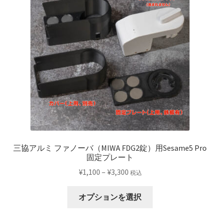
三協アルミ ファノーバ（MIWA FDG2錠）用Sesame5 Pro
固定プレート
価
¥
1,100
–
¥
3,300
税込
格
こ
帯:
オプションを選択
の
¥1,100
商