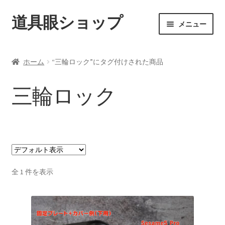
道具眼ショップ
ナ
コ
メニュー
ビ
ン
ゲ
テ
ご利用案内
ー
ン
ホーム
“三輪ロック”にタグ付けされた商品
シ
ツ
サ
アイテム一覧
ョ
へ
ブ
三輪ロック
ン
ス
メ
配送料について
へ
キ
ニ
ス
ッ
ュ
納期について
キ
プ
ー
ッ
を
カート
プ
展
開
全 1 件を表示