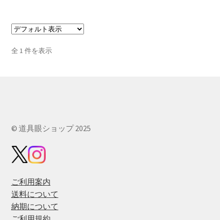
–
品
¥3,300
に
は
複
全 1 件を表示
数
の
バ
リ
エ
ー
© 道具眼ショップ 2025
シ
ョ
ン
が
あ
ご利用案内
り
送料について
ま
納期について
す。
ご利用規約