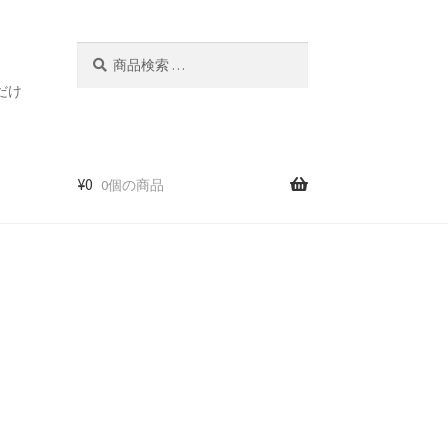
検
検
索
索
だけ
対
象:
¥
0
0個の商品