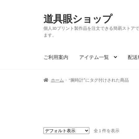
道具眼ショップ
ナ
コ
ビ
ン
個人3Dプリント製作品を注文できる簡易ストアです。
ゲ
テ
ます。
ー
ン
シ
ツ
ョ
へ
ご利用案内
アイテム一覧
配送
ン
ス
へ
キ
ス
ッ
ホーム
“腕時計”にタグ付けされた商品
キ
プ
ッ
プ
全 1 件を表示