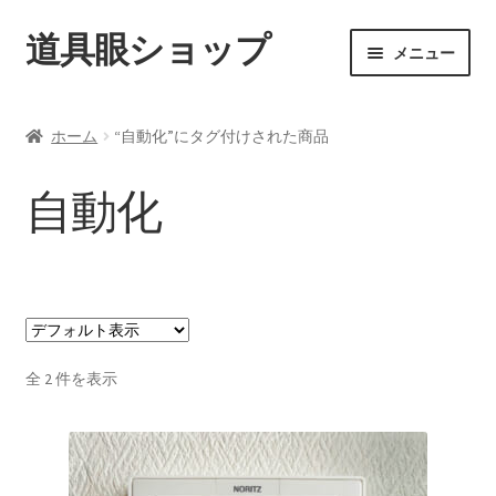
道具眼ショップ
ナ
コ
メニュー
ビ
ン
ゲ
テ
ご利用案内
ー
ン
ホーム
“自動化”にタグ付けされた商品
シ
ツ
サ
アイテム一覧
ョ
へ
ブ
自動化
ン
ス
メ
配送料について
へ
キ
ニ
ス
ッ
ュ
納期について
キ
プ
ー
ッ
を
カート
プ
展
開
全 2 件を表示