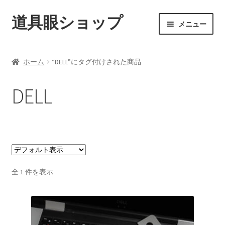
道具眼ショップ
ナ
コ
メニュー
ビ
ン
ゲ
テ
ご利用案内
ー
ン
ホーム
“DELL”にタグ付けされた商品
シ
ツ
サ
アイテム一覧
ョ
へ
ブ
DELL
ン
ス
メ
配送料について
へ
キ
ニ
ス
ッ
ュ
納期について
キ
プ
ー
ッ
を
カート
プ
展
開
全 1 件を表示