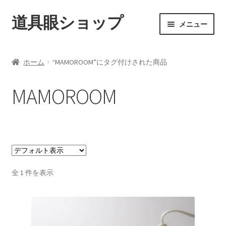
道具眼ショップ
ナ
コ
メニュー
ビ
ン
ゲ
テ
ご利用案内
ー
ン
ホーム
“MAMOROOM”にタグ付けされた商品
シ
ツ
サ
アイテム一覧
ョ
へ
ブ
MAMOROOM
ン
ス
メ
配送料について
へ
キ
ニ
ス
ッ
ュ
納期について
キ
プ
ー
ッ
を
カート
プ
展
開
全 1 件を表示