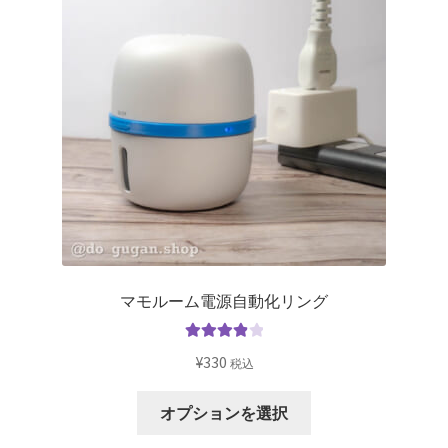
マモルーム電源自動化リング
5段階中
¥
330
税込
4.00
の評
価
オプションを選択