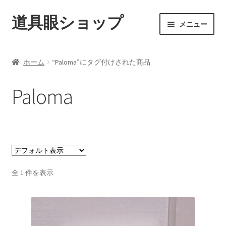
道具眼ショップ
ナ
コ
メニュー
ビ
ン
ゲ
テ
ご利用案内
ー
ン
ホーム
“Paloma”にタグ付けされた商品
シ
ツ
サ
アイテム一覧
ョ
へ
ブ
Paloma
ン
ス
メ
配送料について
へ
キ
ニ
ス
ッ
ュ
納期について
キ
プ
ー
ッ
を
カート
プ
展
開
全 1 件を表示