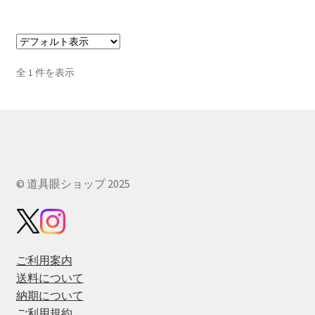
品
に
は
複
全 1 件を表示
数
の
バ
リ
エ
ー
© 道具眼ショップ 2025
シ
ョ
ン
が
あ
ご利用案内
り
送料について
ま
納期について
す。
ご利用規約