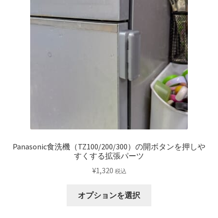
Panasonic食洗機（TZ100/200/300）の開ボタンを押しや
すくする拡張パーツ
¥
1,320
税込
こ
オプションを選択
の
商