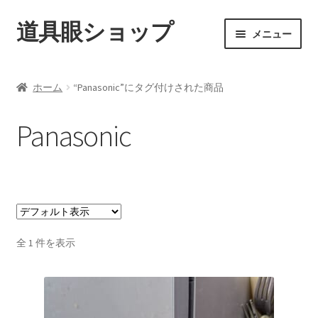
道具眼ショップ
ナ
コ
メニュー
ビ
ン
ゲ
テ
ご利用案内
ー
ン
ホーム
“Panasonic”にタグ付けされた商品
シ
ツ
サ
アイテム一覧
ョ
へ
ブ
Panasonic
ン
ス
メ
配送料について
へ
キ
ニ
ス
ッ
ュ
納期について
キ
プ
ー
ッ
を
カート
プ
展
開
全 1 件を表示