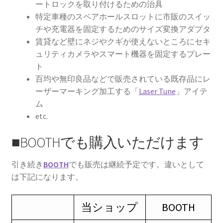
ー
ートロックを取り付けるための治具
ジ
特定車種のスペアホールスロットに市販のスイッ
か
チや充電器を固定するためのサイズ変換アダプタ
ら
賃貸など壁にネジやクギが使えないところにセキ
選
ュリティカメラやスマート機器を固定するプレー
択
ト
で
百均や無印良品などで販売されている既存品にレ
き
ーザーマーキング加工する「
Laser Tune
」アイテ
ま
ム
す
etc.
■BOOTHでも購入いただけます
引き続き
BOOTH
でも販売は継続予定です。違いとして
は下記になります。
当ショップ
BOOTH