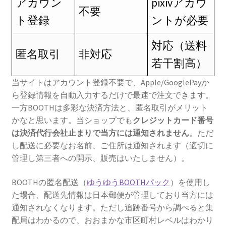
アカウン
pixivアカウ
不要
ト登録
ントが必要
対応（送料
匿名取引
非対応
若干割高）
当サイトはアカウント登録不要で、Apple/GooglePayか
ら登録情報を自動入力するだけで最速で注文できます。
一方BOOTHは多彩な決済方法と、匿名取引がメリット
かなと思います。当ショップでも
クレジットカード番号
は決済代行会社止まりで当方には通知されません
。ただ
し配送に必要なお名前、ご住所は通知されます（適切に
管理し第三者への開示、販売はいたしません）。
BOOTHの匿名配送（
ゆうゆうBOOTHパック
）を使用し
た場合、配送先情報は日本郵便が管理しており当方には
通知されなくなります。ただし追跡番号から調べると集
配局はわかるので、おおまかな市区町村レベルはわかり