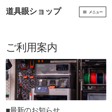
道具眼ショップ
ナ
コ
メニュー
ビ
ン
ゲ
テ
ご利用案内
ー
ン
シ
ツ
サ
アイテム一覧
ョ
へ
ブ
ご利用案内
ン
ス
メ
配送料について
へ
キ
ニ
ス
ッ
ュ
納期について
キ
プ
ー
ッ
を
カート
プ
展
開
■最新のお知らせ