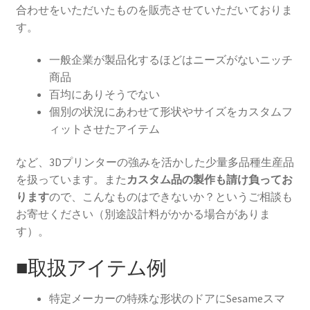
ー
合わせをいただいたものを販売させていただいておりま
シ
す。
ョ
ン
一般企業が製品化するほどはニーズがないニッチ
が
商品
あ
百均にありそうでない
り
個別の状況にあわせて形状やサイズをカスタムフ
ま
ィットさせたアイテム
す。
オ
など、3Dプリンターの強みを活かした少量多品種生産品
プ
を扱っています。また
カスタム品の製作も請け負ってお
シ
ります
ので、こんなものはできないか？というご相談も
ョ
お寄せください（別途設計料がかかる場合がありま
ン
す）。
は
商
■取扱アイテム例
品
ペ
特定メーカーの特殊な形状のドアにSesameスマ