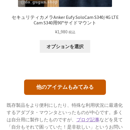
セキュリティカメラAnker Eufy SoloCam S340/4G LTE
Cam S340用90°サイドマウント
¥
1,980
税込
こ
オプションを選択
の
商
品
に
は
他のアイテムもみてみる
複
数
の
既存製品をより便利にしたり、特殊な利用状況に最適化
バ
するアダプタ・マウンタといったものが中心です。多く
リ
は自分用に製作したものですが、
ブログ記事
などを見て
エ
「自分もそれで困っていた！是非欲しい」というお問い