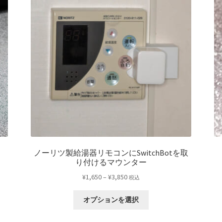
ノーリツ製給湯器リモコンにSwitchBotを取
り付けるマウンター
価
¥
1,650
–
¥
3,850
税込
格
こ
帯:
オプションを選択
の
¥1,650
商
–