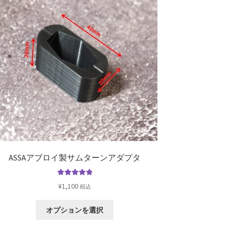
ASSAアブロイ製サムターンアダプタ
5段階中
5.00
¥
1,100
税込
の評価
こ
オプションを選択
の
商