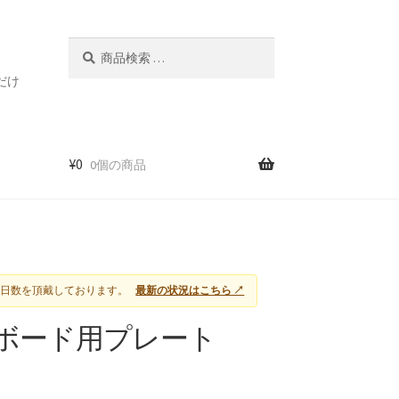
検
検
索
索
だけ
対
象:
¥
0
0個の商品
に日数を頂戴しております。
最新の状況はこちら ↗
用石膏ボード用プレート