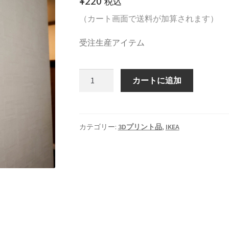
¥
220
税込
（カート画面で送料が加算されます）
受注生産アイテム
IKEA
カートに追加
VALLHORN
用
石
膏
カテゴリー:
3Dプリント品
,
IKEA
ボ
ー
ド
用
プ
レ
ー
ト