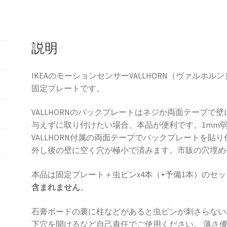
個
説明
IKEAのモーションセンサーVALLHORN（ヴァルホ
固定プレートです。
VALLHORNのバックプレートはネジか両面テープ
与えずに取り付けたい場合、本品が便利です。1mm弱
VALLHORN付属の両面テープでバックプレートを
外し後の壁に空く穴が極小で済みます。市販の穴埋め
本品は固定プレート＋虫ピンx4本（+予備1本）のセ
含まれません
。
石膏ボードの裏に柱などがあると虫ピンが刺さらない
下穴を開けるなど自己責任でご使用ください。 薄さ