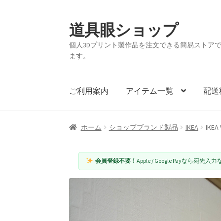
道具眼ショップ
ナ
コ
ビ
ン
個人3Dプリント製作品を注文できる簡易ストアです。
ゲ
テ
ます。
ー
ン
シ
ツ
ョ
へ
ご利用案内
アイテム一覧
配送
ン
ス
へ
キ
ス
ッ
ホーム
ショップブランド製品
IKEA
IKE
キ
プ
ッ
会員登録不要！
Apple / Google Payなら
プ