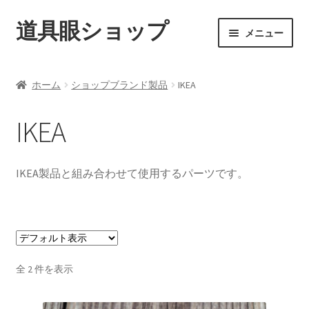
道具眼ショップ
ナ
コ
メニュー
ビ
ン
ゲ
テ
ご利用案内
ー
ン
ホーム
ショップブランド製品
IKEA
シ
ツ
サ
アイテム一覧
ョ
へ
ブ
IKEA
ン
ス
メ
配送料について
へ
キ
ニ
ス
ッ
ュ
IKEA製品と組み合わせて使用するパーツです。
納期について
キ
プ
ー
ッ
を
カート
プ
展
開
全 2 件を表示