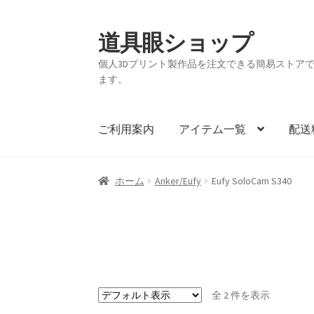
道具眼ショップ
ナ
コ
ビ
ン
個人3Dプリント製作品を注文できる簡易ストアです。
ゲ
テ
ます。
ー
ン
シ
ツ
ョ
へ
ご利用案内
アイテム一覧
配送
ン
ス
へ
キ
ス
ッ
ホーム
Anker/Eufy
Eufy SoloCam S340
キ
プ
ッ
プ
全 2 件を表示