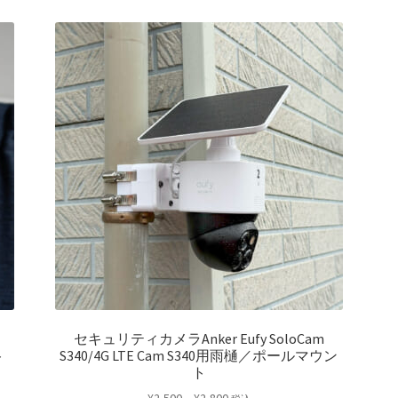
セキュリティカメラAnker Eufy SoloCam
ト
S340/4G LTE Cam S340用雨樋／ポールマウン
ト
価