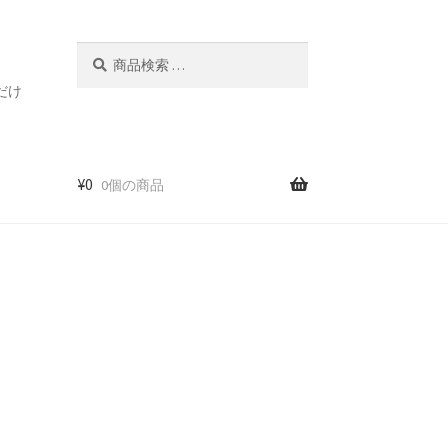
検
検
索
索
だけ
対
象:
¥
0
0個の商品