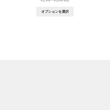
¥
2,500
–
¥
2,800
税込
格
こ
帯:
オプションを選択
の
¥2,500
商
–
品
¥2,800
に
は
複
数
の
バ
リ
エ
ー
シ
ョ
ン
が
あ
り