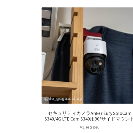
セキュリティカメラAnker Eufy SoloCam
S340/4G LTE Cam S340用90°サイドマウン
¥
1,980
税込