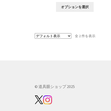
こ
オプションを選択
の
商
品
に
は
全 2 件を表示
複
数
の
バ
リ
エ
ー
シ
ョ
© 道具眼ショップ 2025
ン
が
あ
り
ま