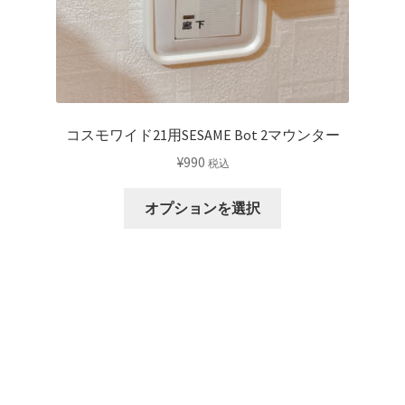
コスモワイド21用SESAME Bot 2マウンター
¥
990
税込
こ
オプションを選択
の
商
品
に
は
複
数
の
バ