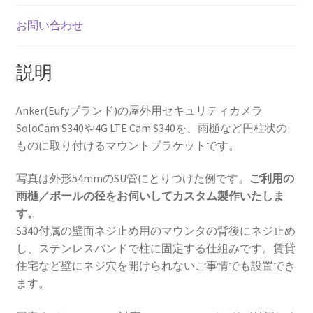
樋
／
お問い合わせ
ポ
ー
説明
ル
マ
Anker(Eufyブランド)の屋外用セキュリティカメラ
ウ
SoloCam S340や4G LTE Cam S340を、雨樋など円柱状の
ン
ものに取り付けるマウントブラケットです。
ト
個
写真は外形54mmのSU管にとりつけた例です。
ご利用の
雨樋／ポールの径をお伺いしてカスタム製作いたしま
す。
S340付属の壁面ネジ止め用のマウンタの背後にネジ止め
し、ステンレスバンドで柱に固定する仕組みです。賃貸
住宅など壁にネジ穴を開けられないご事情でも設置でき
ます。