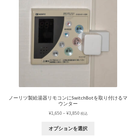
品
ペ
ー
ジ
か
ら
選
択
で
き
ま
す
ノーリツ製給湯器リモコンにSwitchBotを取り付けるマ
ウンター
価
¥
1,650
–
¥
3,850
税込
格
こ
帯:
オプションを選択
の
¥1,650