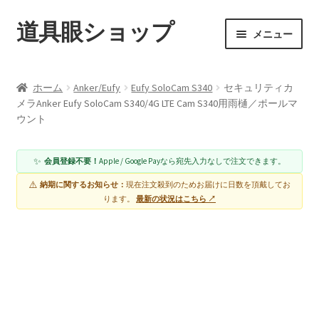
道具眼ショップ
ナ
コ
メニュー
ビ
ン
ゲ
テ
ご利用案内
ー
ン
ホーム
Anker/Eufy
Eufy SoloCam S340
セキュリティカ
シ
ツ
メラAnker Eufy SoloCam S340/4G LTE Cam S340用雨樋／ポールマ
アイテム一覧
ョ
へ
ウント
ン
ス
配送料について
へ
キ
✨
会員登録不要！
Apple / Google Payなら宛先入力なしで注文できます。
ス
ッ
納期について
⚠️
キ
プ
納期に関するお知らせ：
現在注文殺到のためお届けに日数を頂戴してお
ります。
最新の状況はこちら ↗
ッ
カート
プ