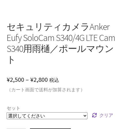
セキュリティカメラAnker
Eufy SoloCam S340/4G LTE Cam
S340用雨樋／ポールマウン
ト
価
¥
2,500
–
¥
2,800
税込
格
（カート画面で送料が加算されます）
帯:
セット
¥2,500
クリア
–