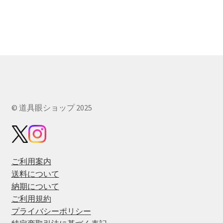
商
–
品
¥3,850
に
は
複
数
の
バ
リ
© 道具眼ショップ 2025
エ
ー
シ
ョ
ご利用案内
ン
送料について
が
納期について
あ
ご利用規約
り
プライバシーポリシー
ま