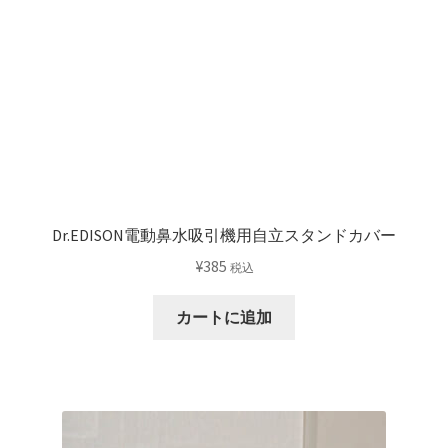
リ
エ
ー
シ
ョ
ン
が
あ
り
Dr.EDISON電動鼻水吸引機用自立スタンドカバー
ま
¥
385
税込
す。
オ
カートに追加
プ
シ
ョ
ン
は
商