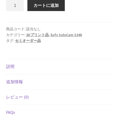
¥2,800
セ
カートに追加
キ
ュ
リ
テ
商品コード:
該当なし
カテゴリー:
3Dプリント品
,
Eufy SoloCam S340
ィ
タグ:
セミオーダー品
カ
メ
ラ
Anker
説明
Eufy
SoloCam
S340/4G
追加情報
LTE
Cam
レビュー (0)
S340
用
FAQs
雨