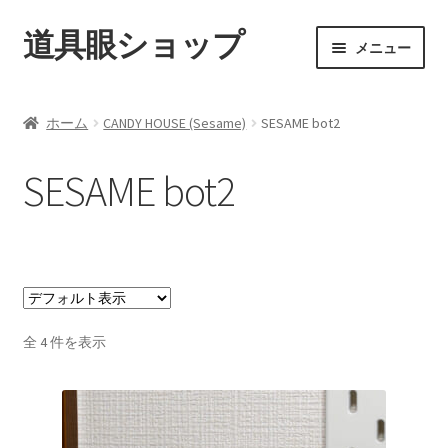
道具眼ショップ
ナ
コ
メニュー
ビ
ン
ゲ
テ
ご利用案内
ー
ン
ホーム
CANDY HOUSE (Sesame)
SESAME bot2
シ
ツ
サ
アイテム一覧
ョ
へ
ブ
SESAME bot2
ン
ス
メ
配送料について
へ
キ
ニ
ス
ッ
ュ
納期について
キ
プ
ー
ッ
を
カート
プ
展
開
全 4 件を表示