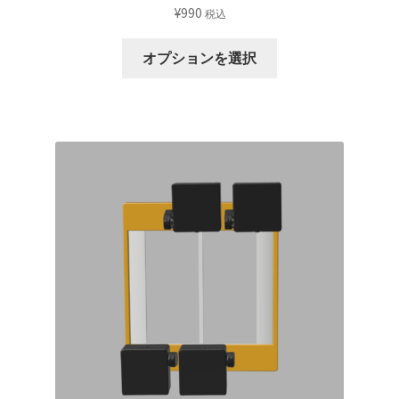
¥
990
税込
す。
オ
こ
オプションを選択
プ
の
シ
商
ョ
品
ン
に
は
は
商
複
品
数
ペ
の
ー
バ
ジ
リ
か
エ
ら
ー
選
シ
択
ョ
で
ン
き