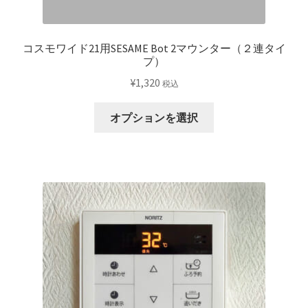
が
ま
あ
す
り
コスモワイド21用SESAME Bot 2マウンター（２連タイ
ま
プ）
す。
¥
1,320
税込
オ
プ
オプションを選択
シ
ョ
ン
は
商
品
ペ
ー
ジ
か
ら