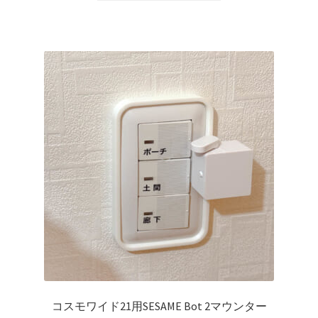
格
価
商
は
格
品
¥990
は
に
で
¥660
は
し
で
複
た。
す。
数
の
バ
リ
エ
ー
シ
ョ
ン
が
あ
り
コスモワイド21用SESAME Bot 2マウンター
ま