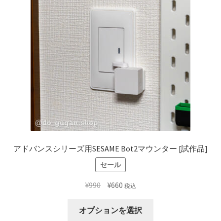
アドバンスシリーズ用SESAME Bot2マウンター [試作品]
セール
元
現
¥
990
¥
660
税込
の
在
こ
価
の
オプションを選択
の