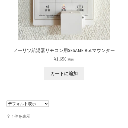
選
択
で
き
ま
す
ノーリツ給湯器リモコン用SESAME Botマウンター
¥
1,650
税込
カートに追加
全 4 件を表示