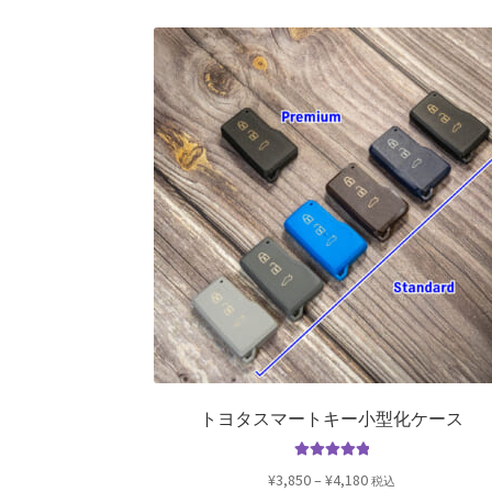
トヨタスマートキー小型化ケース
5段階中
5.00
価
¥
3,850
–
¥
4,180
税込
の評価