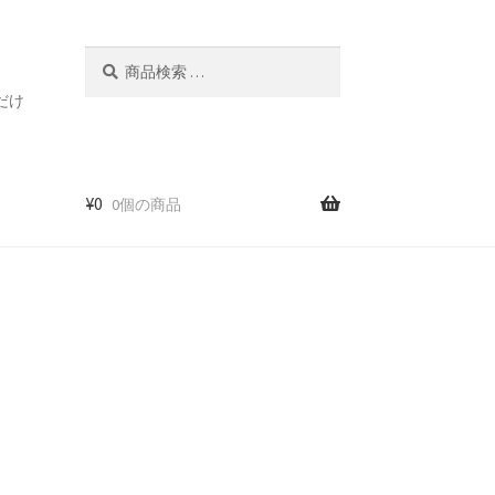
検
検
索
索
だけ
対
象:
¥
0
0個の商品