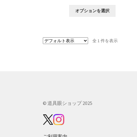
格
こ
帯:
オプションを選択
の
¥3,850
商
–
品
¥4,180
に
全 1 件を表示
は
複
数
の
バ
リ
エ
ー
シ
ョ
© 道具眼ショップ 2025
ン
が
あ
り
ま
ご利用案内