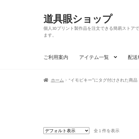
道具眼ショップ
ナ
コ
ビ
ン
個人3Dプリント製作品を注文できる簡易ストアです。
ゲ
テ
ます。
ー
ン
シ
ツ
ョ
へ
ご利用案内
アイテム一覧
配送
ン
ス
へ
キ
ス
ッ
ホーム
“イモビキー”にタグ付けされた商品
キ
プ
ッ
プ
全 1 件を表示