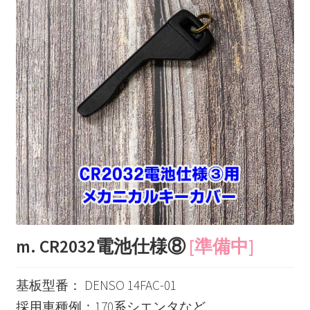
m. CR2032電池仕様⑧
[準備中]
基板型番： DENSO 14FAC-01
採用車種例：170系シエンタなど