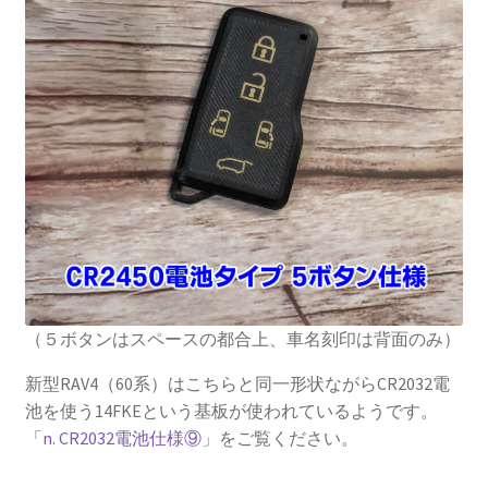
（５ボタンはスペースの都合上、車名刻印は背面のみ）
新型RAV4（60系）はこちらと同一形状ながらCR2032電
池を使う14FKEという基板が使われているようです。
「
n. CR2032電池仕様⑨
」をご覧ください。