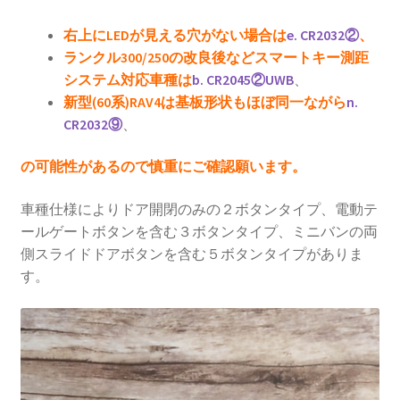
右上にLEDが見える穴がない場合は
e. CR2032②
、
ランクル300/250の改良後などスマートキー測距
システム対応車種は
b. CR2045②UWB
、
新型(60系)RAV4は基板形状もほぼ同一ながら
n.
CR2032⑨
、
の可能性があるので慎重にご確認願います。
車種仕様によりドア開閉のみの２ボタンタイプ、電動テ
ールゲートボタンを含む３ボタンタイプ、ミニバンの両
側スライドドアボタンを含む５ボタンタイプがありま
す。