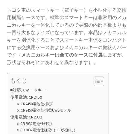
トヨタ車のスマートキー（電子キー）を小型化する交換
用樹脂ケースです。標準のスマートキーは非常用のメカ
ニカルキーを一体化しているので実際の内部基板よりも
一回り大きなサイズになっています。本品はメカニカル
キーを別体化することでスマートキー本体をコンパクト
にする交換用ケースおよびメカニカルキーの鞘状カバー
です（
メカニカルキーは全てのケースに付属します
が、
形状はそれぞれにあわせて異なります）。
もくじ
■対応スマートキー
使用電池: CR2450
a. CR2450電池仕様①
b. CR2450電池仕様②UWBモデル
使用電池: CR2032
c. CR2032電池仕様①
e. CR2032電池仕様②（LED穴無し）