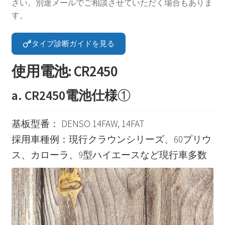
さい。別途メールでご相談させていただく場合もありま
す。
タイプ診断ガイドを見る
使用電池: CR2450
a. CR2450電池仕様
①
基板型番： DENSO 14FAW, 14FAT
採用車種例：現行クラウンシリーズ、60プリウ
ス、カローラ、9型ハイエースなど現行車多数