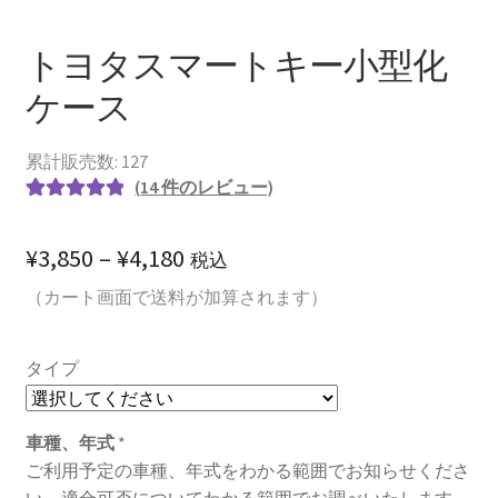
トヨタスマートキー小型化
ケース
累計販売数: 127
(
14
件のレビュー)
14
件の利用者
評価に基づ
価
¥
3,850
–
¥
4,180
税込
く5段階評価
格
（カート画面で送料が加算されます）
のうち、
5.00
点
帯:
タイプ
¥3,850
–
車種、年式
*
¥4,180
ご利用予定の車種、年式をわかる範囲でお知らせくださ
い。適合可否についてわかる範囲でお調べいたします。