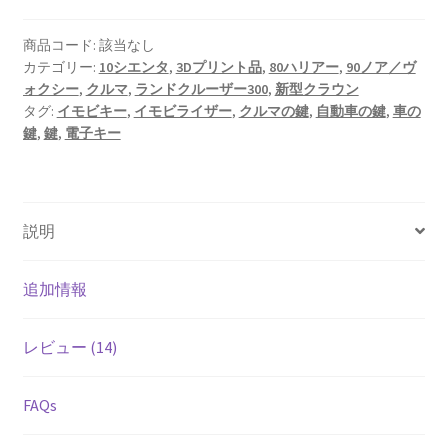
ス
マ
商品コード:
該当なし
カテゴリー:
10シエンタ
,
3Dプリント品
,
80ハリアー
,
90ノア／ヴ
ー
ォクシー
,
クルマ
,
ランドクルーザー300
,
新型クラウン
ト
タグ:
イモビキー
,
イモビライザー
,
クルマの鍵
,
自動車の鍵
,
車の
キ
鍵
,
鍵
,
電子キー
ー
小
型
化
説明
ケ
ー
追加情報
ス
個
レビュー (14)
FAQs