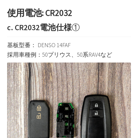
使用電池: CR2032
c. CR2032電池仕様
①
基板型番： DENSO 14FAF
採用車種例：50プリウス、50系RAV4など