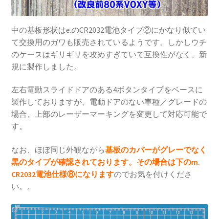
中の基板形状はe.のCR2032電池タイプ②にかなり似てい
て交換用のガワも販売されているようです。しかしウチ
のケースはギリギリを攻めすぎていて互換性がなく、新
規に製作しました。
左右電動スライドドアのある4ボタンタイプをベースに
製作しておりますが、電動ドアのない車種／グレードの
場合、上部のレーザーマーキングを変更して対応可能で
す。
なお、ほぼ同じ外観ながら
基板のカバーがグレーでなく
黒のタイプが確認されております。その場合は下の
m.
CR2032電池仕様⑧
になります
のでお気を付けくださ
い。。