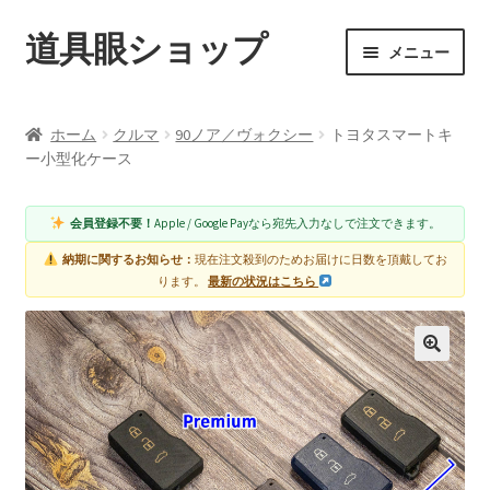
道具眼ショップ
ナ
コ
メニュー
ビ
ン
ゲ
テ
ご利用案内
ー
ン
ホーム
クルマ
90ノア／ヴォクシー
トヨタスマートキ
シ
ツ
サ
ー小型化ケース
アイテム一覧
ョ
へ
ブ
ン
ス
メ
配送料について
会員登録不要！
Apple / Google Payなら宛先入力なしで注文できます。
へ
キ
ニ
ス
ッ
納期に関するお知らせ：
現在注文殺到のためお届けに日数を頂戴してお
ュ
納期について
ります。
最新の状況はこちら
キ
プ
ー
ッ
を
カート
プ
展
開