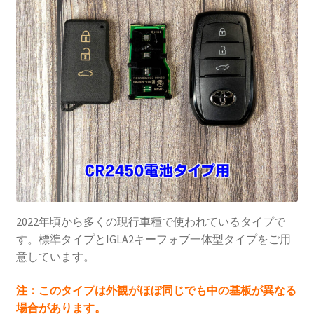
スマートキー小型化ケース タ
✕
イプ診断
2022年頃から多くの現行車種で使われているタイプで
す。標準タイプとIGLA2キーフォブ一体型タイプをご用
意しています。
注：このタイプは外観がほぼ同じでも中の基板が異なる
場合があります。