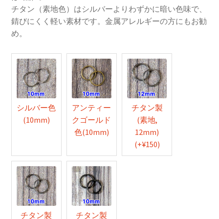
チタン（素地色）はシルバーよりわずかに暗い色味で、
錆びにくく軽い素材です。金属アレルギーの方にもお勧
め。
シルバー色
アンティー
チタン製
(10mm)
クゴールド
(素地,
色(10mm)
12mm)
(+
¥
150
)
チタン製
チタン製