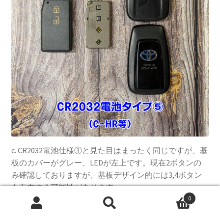
c. CR2032電池仕様①と見た目はまったく同じですが、基
板のカバーがグレー、LEDが左上です。現在2ボタンの
み確認しておりますが、基板デザイン的には3,4ボタン
も存在する可能性があります。
0
検
検