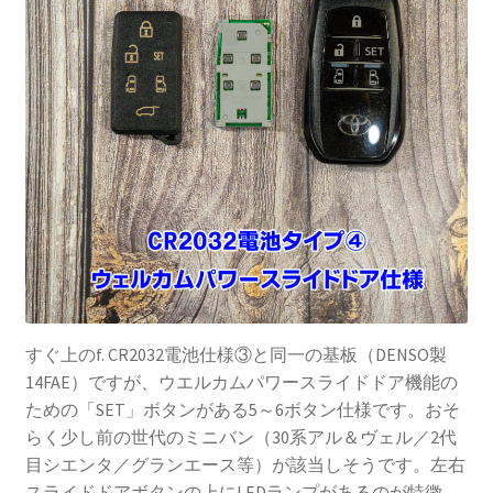
すぐ上のf. CR2032電池仕様③と同一の基板（DENSO製
14FAE）ですが、ウエルカムパワースライドドア機能の
ための「SET」ボタンがある5～6ボタン仕様です。おそ
らく少し前の世代のミニバン（30系アル＆ヴェル／2代
目シエンタ／グランエース等）が該当しそうです。左右
スライドドアボタンの上にLEDランプがあるのが特徴。