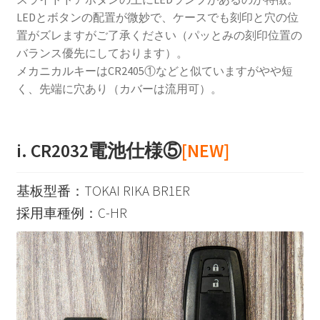
LEDとボタンの配置が微妙で、ケースでも刻印と穴の位
置がズレますがご了承ください（パッとみの刻印位置の
バランス優先にしております）。
メカニカルキーはCR2405①などと似ていますがやや短
く、先端に穴あり（カバーは流用可）。
i. CR2032電池仕様⑤
[NEW]
基板型番：TOKAI RIKA BR1ER
採用車種例：C-HR