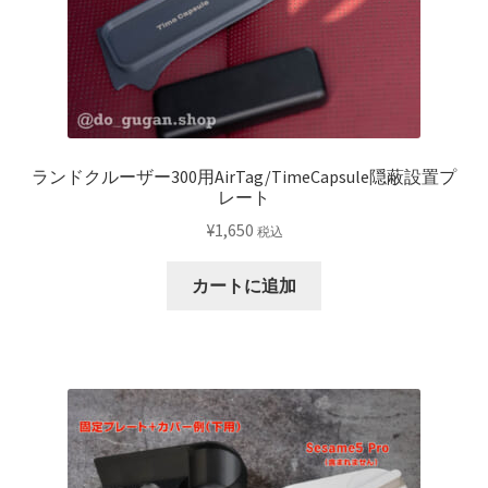
シ
ョ
ン
が
あ
り
ランドクルーザー300用AirTag/TimeCapsule隠蔽設置プ
ま
レート
す。
¥
1,650
税込
オ
プ
カートに追加
シ
ョ
ン
は
商
品
ペ
ー