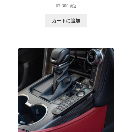
¥
3,300
税込
す。
オ
カートに追加
プ
シ
ョ
ン
は
商
品
ペ
ー
ジ
か
ら
選
択
で