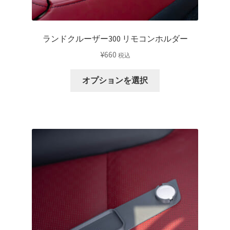
き
ま
す
ランドクルーザー300 リモコンホルダー
¥
660
税込
こ
オプションを選択
の
商
品
に
は
複
数
の
バ
リ
エ
ー