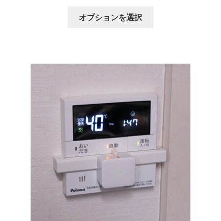
格
こ
帯:
オプションを選択
の
¥1,650
商
–
品
¥3,850
に
は
複
数
の
バ
リ
エ
ー
シ
ョ
ン
が