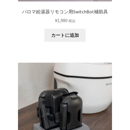
あ
り
パロマ給湯器リモコン用SwitchBot補助具
ま
¥
1,980
税込
す。
オ
カートに追加
プ
シ
ョ
ン
は
商
品
ペ
ー
ジ
か
ら
選