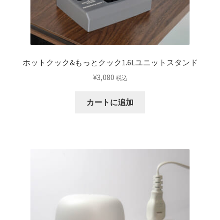
択
で
き
ま
す
ホットクック&もっとクック1.6Lユニットスタンド
¥
3,080
税込
カートに追加