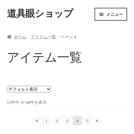
道具眼ショップ
ナ
コ
メニュー
ビ
ン
ゲ
テ
ご利用案内
ー
ン
ホーム
アイテム一覧
ページ 4
シ
ツ
サ
アイテム一覧
ョ
へ
ブ
アイテム一覧
ン
ス
メ
配送料について
へ
キ
ニ
ス
ッ
ュ
納期について
キ
プ
ー
ッ
を
カート
プ
展
開
52件中 37-48件を表示
1
2
3
4
5