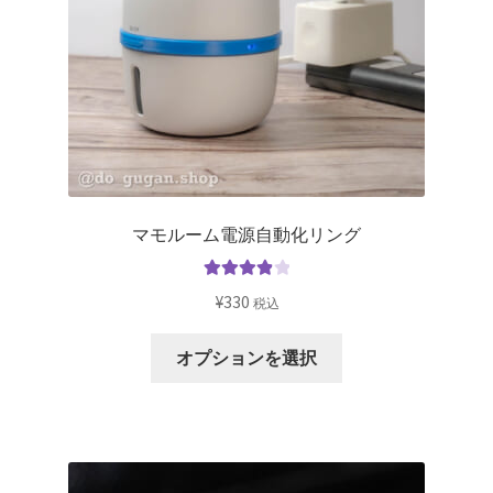
マモルーム電源自動化リング
5段階中
¥
330
税込
4.00
の評
価
オプションを選択