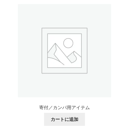
に
は
複
数
の
バ
リ
エ
ー
シ
ョ
ン
が
あ
り
寄付／カンパ用アイテム
ま
す。
カートに追加
オ