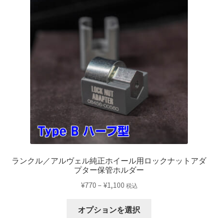
ランクル／アルヴェル純正ホイール用ロックナットアダ
プター保管ホルダー
価
¥
770
–
¥
1,100
税込
格
こ
帯:
オプションを選択
の