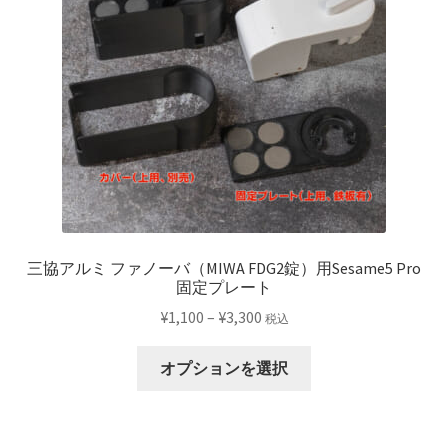
ジ
か
ら
選
択
で
き
ま
す
三協アルミ ファノーバ（MIWA FDG2錠）用Sesame5 Pro
固定プレート
価
¥
1,100
–
¥
3,300
税込
格
こ
帯:
オプションを選択
の
¥1,100
商
–
品
¥3,300