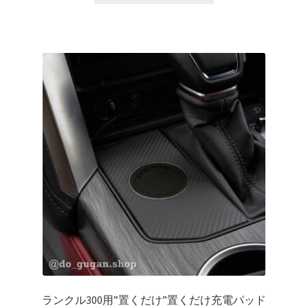
¥770
商
–
品
¥1,100
に
は
複
数
の
バ
リ
エ
ー
シ
ョ
ン
が
あ
り
ランクル300用”置くだけ”置くだけ充電パッド
ま