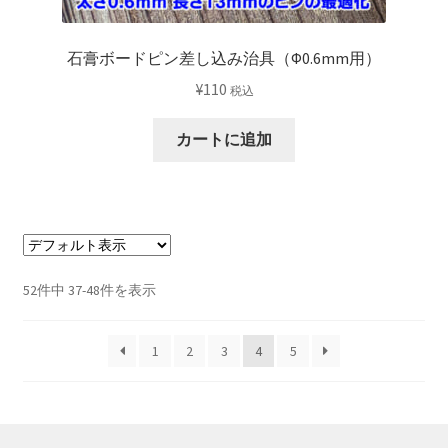
石膏ボードピン差し込み治具（Φ0.6mm用）
¥
110
税込
カートに追加
52件中 37-48件を表示
1
2
3
4
5