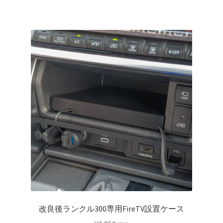
プ
シ
ョ
ン
は
商
品
ペ
ー
ジ
か
ら
選
択
で
き
ま
改良後ランクル300専用FireTV設置ケース
す