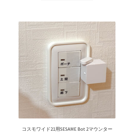
格
価
商
は
格
品
¥990
は
に
で
¥660
は
し
で
複
た。
す。
数
の
バ
リ
エ
ー
シ
ョ
ン
が
あ
り
コスモワイド21用SESAME Bot 2マウンター
ま