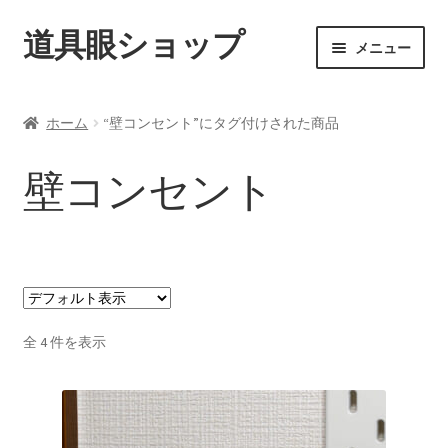
道具眼ショップ
ナ
コ
メニュー
ビ
ン
ゲ
テ
ご利用案内
ー
ン
ホーム
“壁コンセント”にタグ付けされた商品
シ
ツ
サ
アイテム一覧
ョ
へ
ブ
壁コンセント
ン
ス
メ
配送料について
へ
キ
ニ
ス
ッ
ュ
納期について
キ
プ
ー
ッ
を
カート
プ
展
開
全 4 件を表示