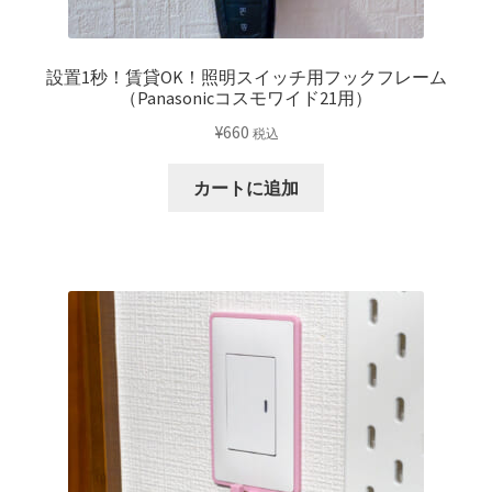
が
ま
あ
す
り
設置1秒！賃貸OK！照明スイッチ用フックフレーム
ま
（Panasonicコスモワイド21用）
す。
¥
660
税込
オ
プ
カートに追加
シ
ョ
ン
は
商
品
ペ
ー
ジ
か
ら