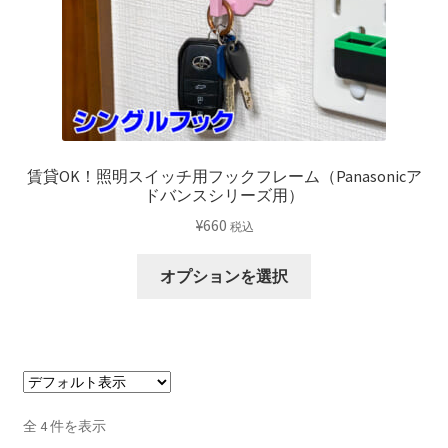
選
択
で
き
ま
す
賃貸OK！照明スイッチ用フックフレーム（Panasonicア
ドバンスシリーズ用）
¥
660
税込
こ
オプションを選択
の
商
品
に
は
複
全 4 件を表示
数