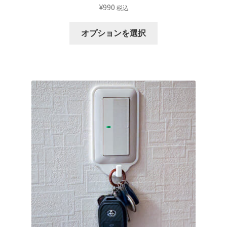
¥
990
税込
す。
オ
こ
オプションを選択
プ
の
シ
商
ョ
品
ン
に
は
は
商
複
品
数
ペ
の
ー
バ
ジ
リ
か
エ
ら
ー
選
シ
択
ョ
で
ン
き