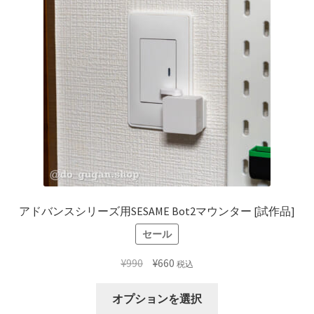
アドバンスシリーズ用SESAME Bot2マウンター [試作品]
セール
元
現
¥
990
¥
660
税込
の
在
こ
価
の
オプションを選択
の