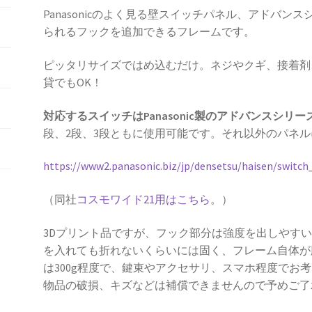
フ
Panasonicのよく見る壁スイッチパネル、アドバ
レ
られるフックを追加できるフレームです。
ー
ピッタリサイズではめ込むだけ。ネジやクギ、接着剤
ム
貸でもOK！
（Panasonic
ア
対応するスイッチはPanasonic製のアドバンスシリー
ド
段、2段、3段ともに使用可能です。それ以外のパネ
バ
ン
https://www2.panasonic.biz/jp/densetsu/haisen/switc
ス
シ
（同社
コスモワイド21用はこちら
。）
リ
ー
3Dプリント品ですが、フック部分は強度を出しやす
ズ
を入れても折れないくらいには固く、フレーム自体が
用）
は300g程度で、鍵束やアクセサリ、スマホ程度でお
個
物品の破損、キズなどは補償できませんので予めご了