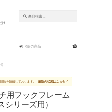
検
検
索
索
だけ
対
象:
¥
0
0個の商品
用）
に日数を頂戴しております。
最新の状況はこちら ↗
ッチ用フックフレーム
バンスシリーズ用）