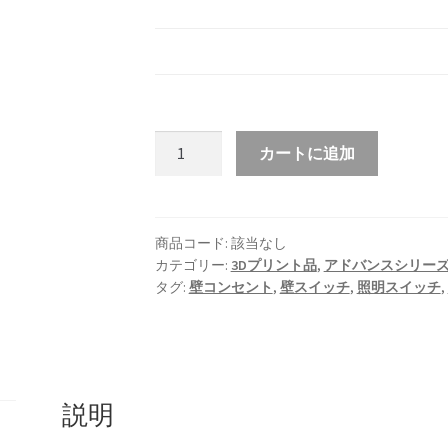
賃
カートに追加
貸
OK！
照
明
商品コード:
該当なし
カテゴリー:
3Dプリント品
,
アドバンスシリー
ス
タグ:
壁コンセント
,
壁スイッチ
,
照明スイッチ
,
イ
ッ
チ
用
フ
説明
ッ
ク