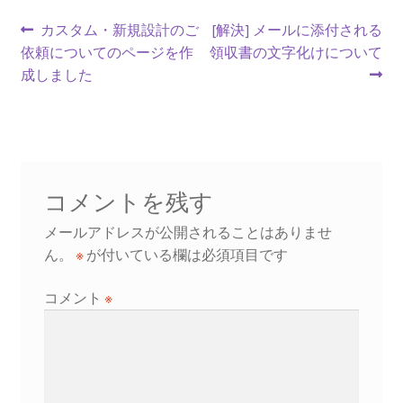
投
前
次
カスタム・新規設計のご
[解決] メールに添付される
の
の
依頼についてのページを作
領収書の文字化けについて
稿
投
投
成しました
ナ
稿:
稿:
ビ
ゲ
ー
コメントを残す
シ
メールアドレスが公開されることはありませ
ん。
※
が付いている欄は必須項目です
ョ
コメント
※
ン