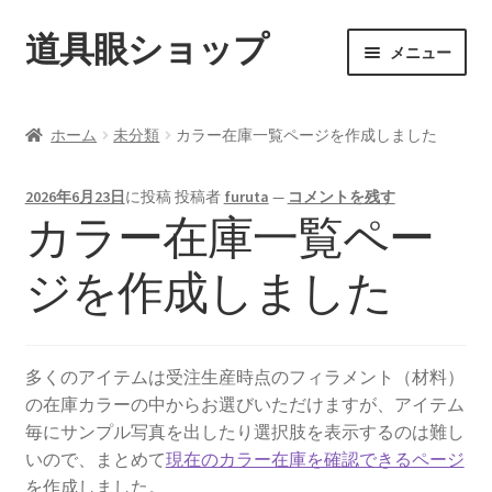
道具眼ショップ
ナ
コ
メニュー
ビ
ン
ゲ
テ
ご利用案内
ー
ン
ホーム
未分類
カラー在庫一覧ページを作成しました
シ
ツ
サ
アイテム一覧
ョ
へ
ブ
2026年6月23日
に投稿
投稿者
furuta
—
コメントを残す
ン
ス
メ
カラー在庫一覧ペー
配送料について
へ
キ
ニ
ス
ッ
ュ
ジを作成しました
納期について
キ
プ
ー
ッ
を
カート
プ
展
多くのアイテムは受注生産時点のフィラメント（材料）
開
の在庫カラーの中からお選びいただけますが、アイテム
毎にサンプル写真を出したり選択肢を表示するのは難し
いので、まとめて
現在のカラー在庫を確認できるページ
を作成しました。