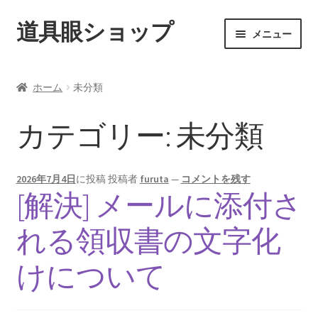
道具眼ショップ
ナ
コ
メニュー
ビ
ン
ゲ
テ
ご利用案内
ー
ン
ホーム
未分類
シ
ツ
サ
アイテム一覧
ョ
へ
ブ
カテゴリー:
未分類
ン
ス
メ
配送料について
へ
キ
ニ
ス
ッ
ュ
2026年7月4日
に投稿
投稿者
furuta
—
コメントを残す
納期について
キ
プ
ー
[解決] メールに添付さ
ッ
を
カート
プ
展
れる領収書の文字化
開
けについて