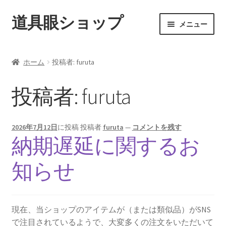
道具眼ショップ
ナ
コ
メニュー
ビ
ン
ゲ
テ
ご利用案内
ー
ン
ホーム
投稿者: furuta
シ
ツ
サ
アイテム一覧
ョ
へ
ブ
投稿者:
furuta
ン
ス
メ
配送料について
へ
キ
ニ
ス
ッ
ュ
2026年7月12日
に投稿
投稿者
furuta
—
コメントを残す
納期について
キ
プ
ー
納期遅延に関するお
ッ
を
カート
プ
展
知らせ
開
現在、当ショップのアイテムが（または類似品）がSNS
で注目されているようで、大変多くの注文をいただいて