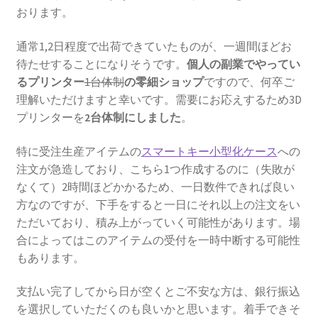
おります。
通常1,2日程度で出荷できていたものが、一週間ほどお
待たせすることになりそうです。
個人の副業でやってい
るプリンター
1台体制
の零細ショップ
ですので、何卒ご
理解いただけますと幸いです。需要にお応えするため3D
プリンターを
2台体制にしました
。
特に受注生産アイテムの
スマートキー小型化ケース
への
注文が急造しており、こちら1つ作成するのに（失敗が
なくて）2時間ほどかかるため、一日数件できれば良い
方なのですが、下手をすると一日にそれ以上の注文をい
ただいており、積み上がっていく可能性があります。場
合によってはこのアイテムの受付を一時中断する可能性
もあります。
支払い完了してから日が空くとご不安な方は、銀行振込
を選択していただくのも良いかと思います。着手できそ